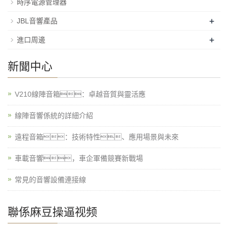
時序電源管理器
+
JBL音響產品
+
進口周邊
新聞中心
V210線陣音箱：卓越音質與靈活應
線陣音響係統的詳細介紹
遠程音箱：技術特性、應用場景與未來
車載音響，車企軍備競賽新戰場
常見的音響設備連接線
聯係麻豆操逼视频