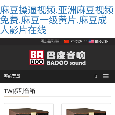
麻豆操逼视频,亚洲麻豆视频
免费,麻豆一级黄片,麻豆成
人影片在线
語言選擇：
∷
導航菜單
Toggl
navig
TW係列音箱