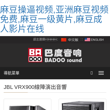
麻豆操逼视频,亚洲麻豆视频
免费,麻豆一级黄片,麻豆成
人影片在线
語言選擇：
∷
導航菜單
Toggl
navig
JBL VRX900線陣演出音響