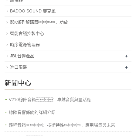
BADOO SOUND 麥克風
影K係列解碼器、功放
智能會議控製中心
時序電源管理器
+
JBL音響產品
+
進口周邊
新聞中心
V210線陣音箱：卓越音質與靈活應
線陣音響係統的詳細介紹
遠程音箱：技術特性、應用場景與未來