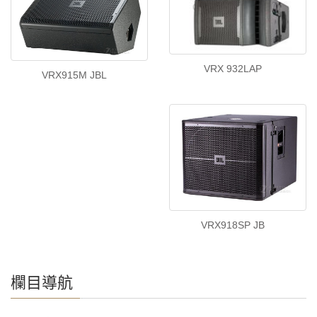
VRX 932LAP
VRX915M JBL
VRX918SP JB
欄目導航