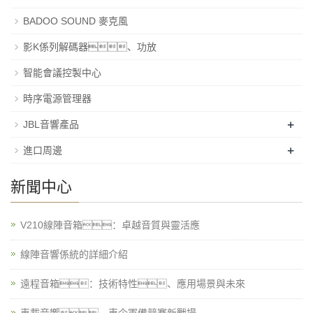
BADOO SOUND 麥克風
影K係列解碼器、功放
智能會議控製中心
時序電源管理器
+
JBL音響產品
+
進口周邊
新聞中心
V210線陣音箱：卓越音質與靈活應
線陣音響係統的詳細介紹
遠程音箱：技術特性、應用場景與未來