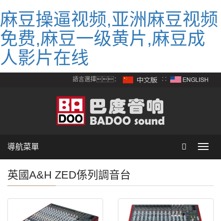
麻豆操逼视频,亚洲麻豆视频
免费,麻豆一级黄片,麻豆成
人影片在线
語言選擇：
∷
導航菜單
Toggl
navig
英國A&H ZED係列調音台