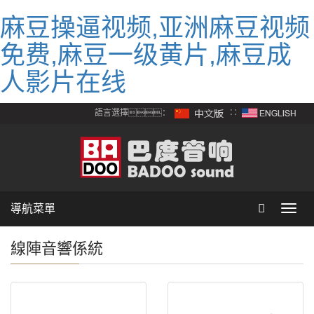
麻豆操逼视频,亚洲麻豆视频
免费,麻豆一级黄片,麻豆成
人影片在线
語言選擇：
∷
導航菜單
Toggl
navig
線陣音響係統