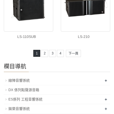
LS-110SUB
LS-210
1
2
3
4
下一頁
欄目導航
+
線陣音響係統
DX 係列點聲源音箱
+
ES係列 工程音響係統
+
娛樂音響係統