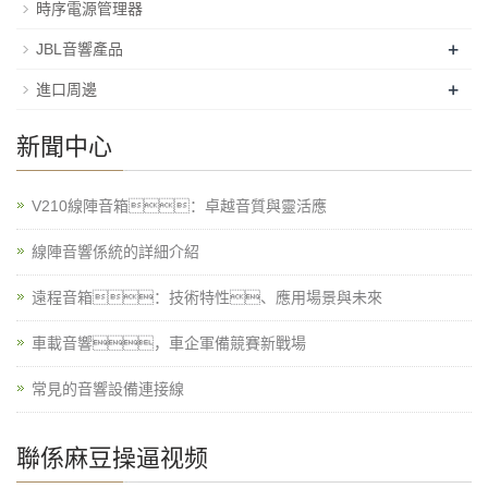
時序電源管理器
+
JBL音響產品
+
進口周邊
新聞中心
V210線陣音箱：卓越音質與靈活應
線陣音響係統的詳細介紹
遠程音箱：技術特性、應用場景與未來
車載音響，車企軍備競賽新戰場
常見的音響設備連接線
聯係麻豆操逼视频