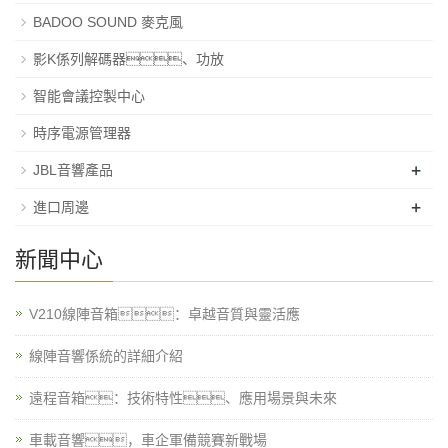
BADOO SOUND 麥克風
影K係列解碼器、功放
智能會議控製中心
時序電源管理器
+
JBL音響產品
+
進口周邊
新聞中心
V210線陣音箱：卓越音質與靈活應
線陣音響係統的詳細介紹
遠程音箱：技術特性、應用場景與未來
車載音響，車企軍備競賽新戰場