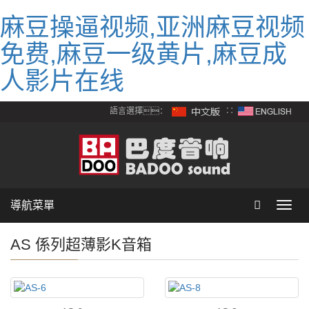
麻豆操逼视频,亚洲麻豆视频
免费,麻豆一级黄片,麻豆成
人影片在线
語言選擇：
∷
導航菜單
Toggl
navig
AS 係列超薄影K音箱