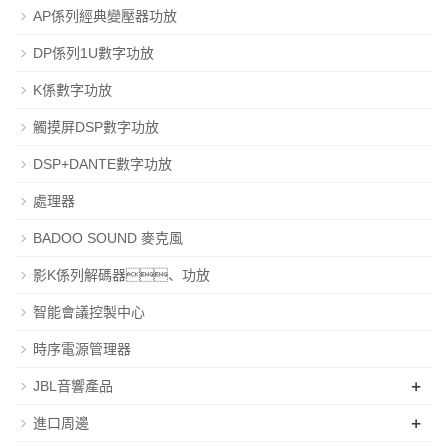
AP係列經典變壓器功放
DP係列1U數字功放
K係數字功放
觸摸屏DSP數字功放
DSP+DANTE數字功放
處理器
BADOO SOUND 麥克風
影K係列解碼器、功放
智能會議控製中心
時序電源管理器
+
JBL音響產品
+
進口周邊