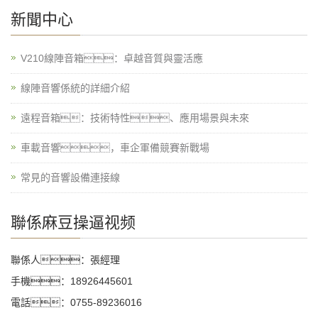
新聞中心
V210線陣音箱：卓越音質與靈活應
線陣音響係統的詳細介紹
遠程音箱：技術特性、應用場景與未來
車載音響，車企軍備競賽新戰場
常見的音響設備連接線
聯係麻豆操逼视频
聯係人：張經理
手機：18926445601
電話：0755-89236016