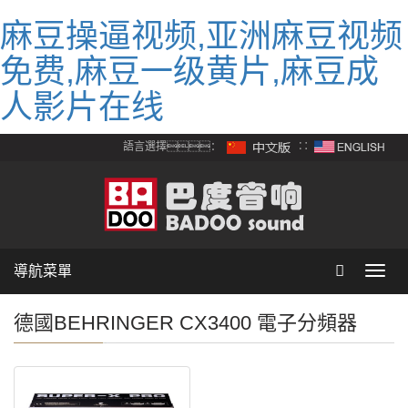
麻豆操逼视频,亚洲麻豆视频
免费,麻豆一级黄片,麻豆成
人影片在线
語言選擇：
∷
導航菜單
Toggl
navig
德國BEHRINGER CX3400 電子分頻器