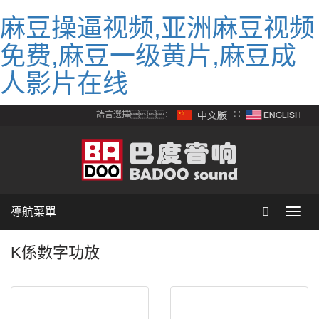
麻豆操逼视频,亚洲麻豆视频
免费,麻豆一级黄片,麻豆成
人影片在线
語言選擇：
∷
導航菜單
Toggl
navig
K係數字功放