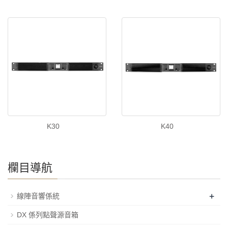
K30
K40
欄目導航
+
線陣音響係統
DX 係列點聲源音箱