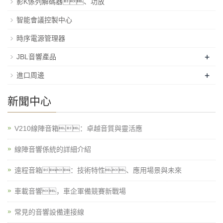
影K係列解碼器、功放
智能會議控製中心
時序電源管理器
+
JBL音響產品
+
進口周邊
新聞中心
V210線陣音箱：卓越音質與靈活應
線陣音響係統的詳細介紹
遠程音箱：技術特性、應用場景與未來
車載音響，車企軍備競賽新戰場
常見的音響設備連接線