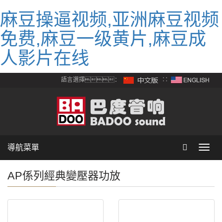
麻豆操逼视频,亚洲麻豆视频
免费,麻豆一级黄片,麻豆成
人影片在线
語言選擇：
∷
導航菜單
Toggl
navig
AP係列經典變壓器功放