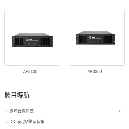
AP3100
AP3300
欄目導航
+
線陣音響係統
DX 係列點聲源音箱