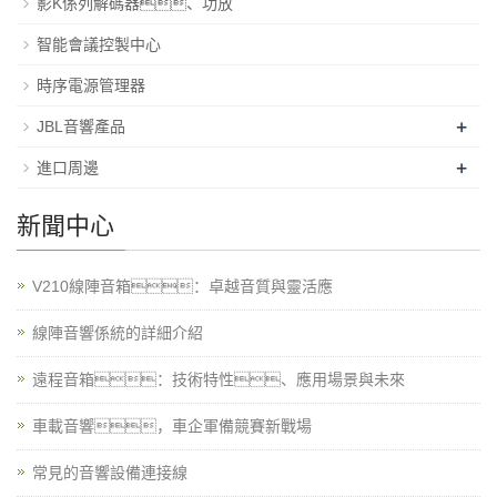
影K係列解碼器、功放
智能會議控製中心
時序電源管理器
+
JBL音響產品
+
進口周邊
新聞中心
V210線陣音箱：卓越音質與靈活應
線陣音響係統的詳細介紹
遠程音箱：技術特性、應用場景與未來
車載音響，車企軍備競賽新戰場
常見的音響設備連接線