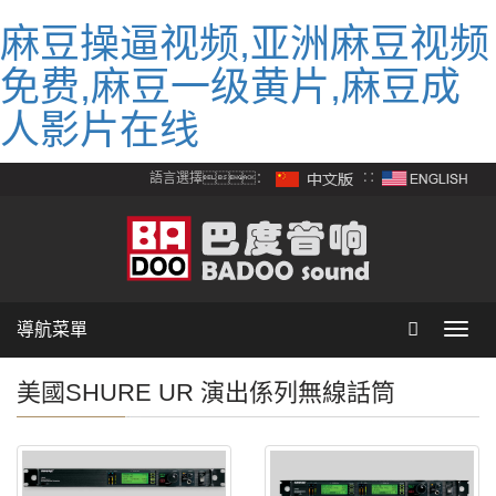
麻豆操逼视频,亚洲麻豆视频
免费,麻豆一级黄片,麻豆成
人影片在线
語言選擇：
∷
導航菜單
Toggl
navig
美國SHURE UR 演出係列無線話筒