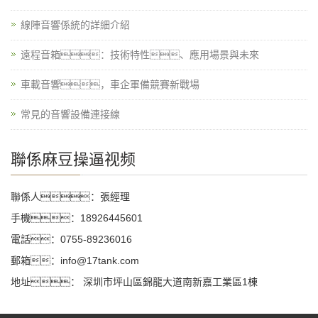
線陣音響係統的詳細介紹
遠程音箱：技術特性、應用場景與未來
車載音響，車企軍備競賽新戰場
常見的音響設備連接線
聯係麻豆操逼视频
聯係人：張經理
手機：18926445601
電話：0755-89236016
郵箱：info@17tank.com
地址： 深圳市坪山區錦龍大道南新嘉工業區1棟