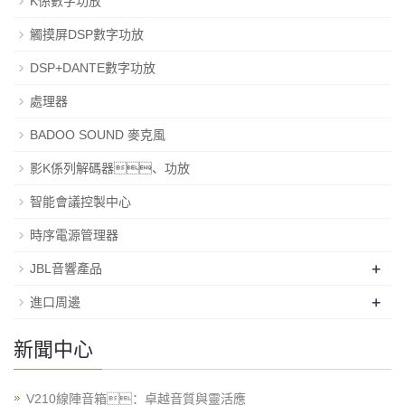
K係數字功放
觸摸屏DSP數字功放
DSP+DANTE數字功放
處理器
BADOO SOUND 麥克風
影K係列解碼器、功放
智能會議控製中心
時序電源管理器
+
JBL音響產品
+
進口周邊
新聞中心
V210線陣音箱：卓越音質與靈活應