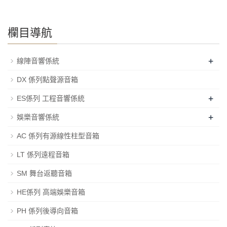
欄目導航
+
線陣音響係統
DX 係列點聲源音箱
+
ES係列 工程音響係統
+
娛樂音響係統
AC 係列有源線性柱型音箱
LT 係列遠程音箱
SM 舞台返聽音箱
HE係列 高端娛樂音箱
PH 係列後導向音箱