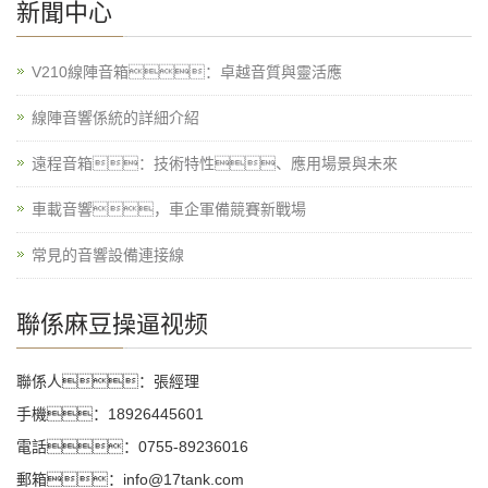
新聞中心
V210線陣音箱：卓越音質與靈活應
線陣音響係統的詳細介紹
遠程音箱：技術特性、應用場景與未來
車載音響，車企軍備競賽新戰場
常見的音響設備連接線
聯係麻豆操逼视频
聯係人：張經理
手機：18926445601
電話：0755-89236016
郵箱：info@17tank.com