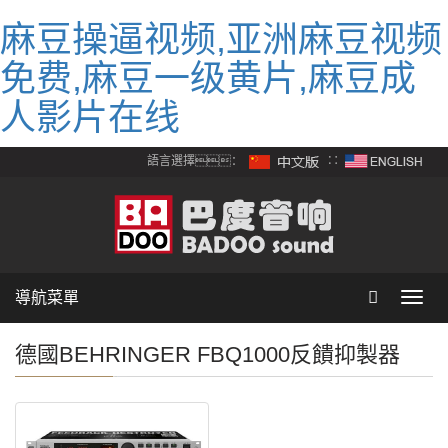
麻豆操逼视频,亚洲麻豆视频
免费,麻豆一级黄片,麻豆成
人影片在线
語言選擇：
∷
導航菜單
Toggl
navig
德國BEHRINGER FBQ1000反饋抑製器