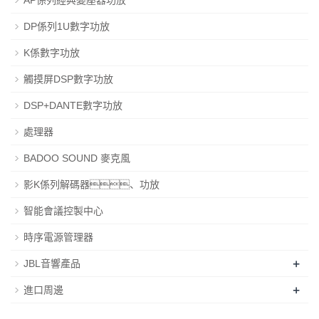
AP係列經典變壓器功放
DP係列1U數字功放
K係數字功放
觸摸屏DSP數字功放
DSP+DANTE數字功放
處理器
BADOO SOUND 麥克風
影K係列解碼器、功放
智能會議控製中心
時序電源管理器
+
JBL音響產品
+
進口周邊